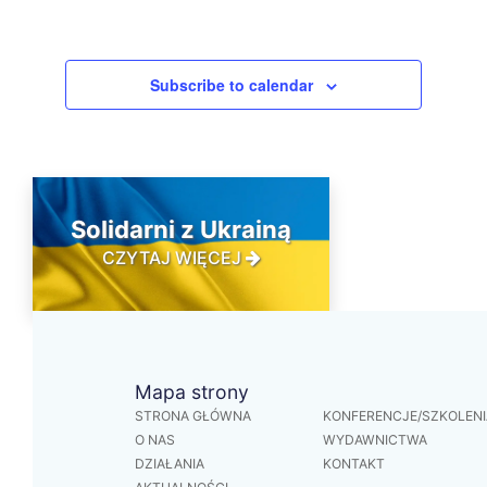
events,
events,
events,
events,
events,
events,
events,
Subscribe to calendar
Solidarni z Ukrainą
CZYTAJ WIĘCEJ
Mapa strony
STRONA GŁÓWNA
KONFERENCJE/SZKOLENI
O NAS
WYDAWNICTWA
DZIAŁANIA
KONTAKT