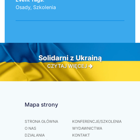
Osady
,
Szkolenia
Solidarni z Ukrainą
CZYTAJ WIĘCEJ
Mapa strony
STRONA GŁÓWNA
KONFERENCJE/SZKOLENIA
O NAS
WYDAWNICTWA
DZIAŁANIA
KONTAKT