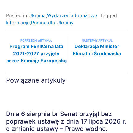
Posted in
Ukraina
,
Wydarzenia branżowe
Tagged
Informacje
,
Pomoc dla Ukrainy
Nawigacja po artykułach
POPRZEDNI ARTYKUŁ
NASTĘPNY ARTYKUŁ
Program FEnIKS na lata
Deklaracja Minister
2021-2027 przyjęty
Klimatu i Środowiska
przez Komisję Europejską
Powiązane artykuły
Dnia 6 sierpnia br Senat przyjął bez
poprawek ustawę z dnia 17 lipca 2026 r.
o zmianie ustawy – Prawo wodne.