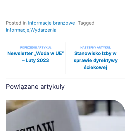
Posted in
Informacje branżowe
Tagged
Informacje
,
Wydarzenia
Nawigacja po artykułach
POPRZEDNI ARTYKUŁ
NASTĘPNY ARTYKUŁ
Newsletter „Woda w UE”
Stanowisko Izby w
– Luty 2023
sprawie dyrektywy
ściekowej
Powiązane artykuły