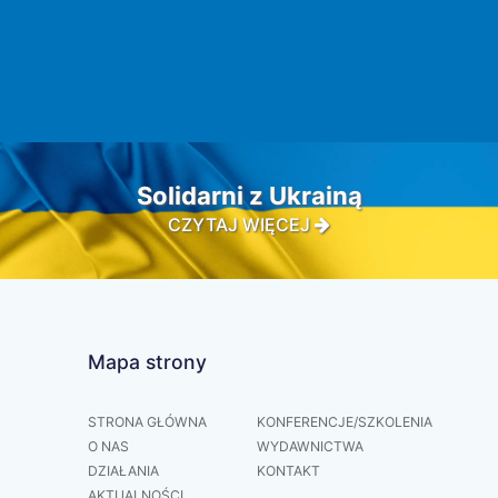
Solidarni z Ukrainą
CZYTAJ WIĘCEJ
Mapa strony
STRONA GŁÓWNA
KONFERENCJE/SZKOLENIA
O NAS
WYDAWNICTWA
DZIAŁANIA
KONTAKT
AKTUALNOŚCI