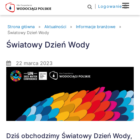
|
Logowanie
Main Navigation
Strona główna
»
Aktualności
»
Informacje branżowe
»
Światowy Dzień Wody
Światowy Dzień Wody
22 marca 2023
Dziś obchodzimy Światowy Dzień Wody,