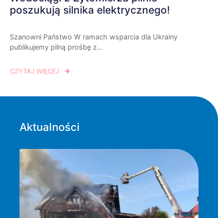
poszukują silnika elektrycznego!
Szanowni Państwo W ramach wsparcia dla Ukrainy
publikujemy pilną prośbę z...
CZYTAJ WIĘCEJ
Aktualności