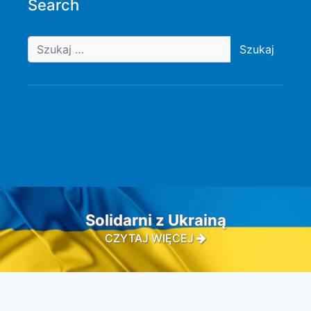
Search
Szukaj
Solidarni z Ukrainą
CZYTAJ WIĘCEJ